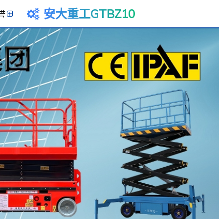
安大重工GTBZ10
誉